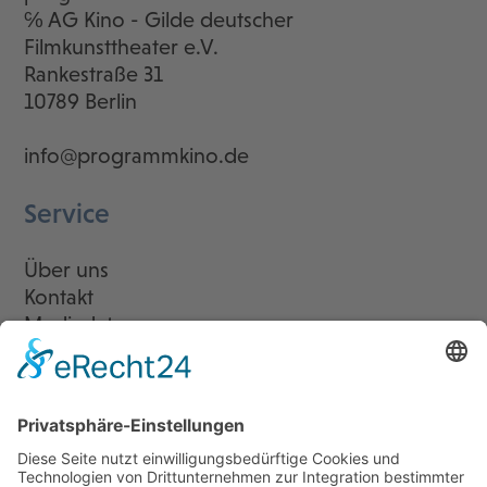
℅ AG Kino - Gilde deutscher
Filmkunsttheater e.V.
Rankestraße 31
10789 Berlin
info@programmkino.de
Service
Über uns
Kontakt
Mediadaten
Newsletter
LogIn
Legal