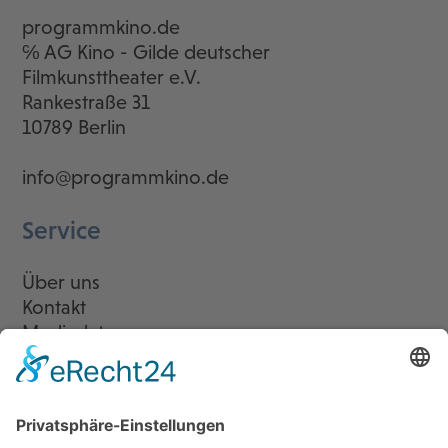
programmkino.de
℅ AG Kino - Gilde deutscher
Filmkunsttheater e.V.
Rankestraße 31
10789 Berlin
info@programmkino.de
Service
Über uns
Kontakt
Mediadaten
Newsletter
LogIn
Legal