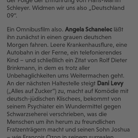
der Folge der Entführung von Hans-Martin
Schleyer. Widmen wir uns also „Deutschland
09“.
Ein Omnibusfilm also.
Angela Schanelec
läßt
ihn zunächst in einen grauen deutschen
Morgen fahren. Leere Krankenhausflure, eine
Autobahn in der Ferne, ein telefonierendes
Kind – und schließlich ein Zitat von Rolf Dieter
Brinkmann, in dem es trotz aller
Unbehaglichkeiten ums Weitermachen geht.
An der nächsten Haltestelle steigt
Dani Levy
(„Alles auf Zucker“) zu, macht auf Komödie mit
deutsch-jüdischen Klischees, bekommt von
seinem Psychiater ein Wundermittel gegen
Schwarzseherei verschrieben, was die
Menschen um ihn herum zu freundlichen
Fratzenträgern macht und seinen Sohn Joshua
– wie Francois Ozon in seinem surrealen