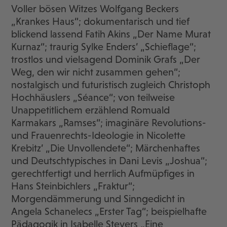
Voller bösen Witzes Wolfgang Beckers
„Krankes Haus“; dokumentarisch und tief
blickend lassend Fatih Akins „Der Name Murat
Kurnaz“; traurig Sylke Enders’ „Schieflage“;
trostlos und vielsagend Dominik Grafs „Der
Weg, den wir nicht zusammen gehen“;
nostalgisch und futuristisch zugleich Christoph
Hochhäuslers „Séance“; von teilweise
Unappetitlichem erzählend Romuald
Karmakars „Ramses“; imaginäre Revolutions-
und Frauenrechts-Ideologie in Nicolette
Krebitz’ „Die Unvollendete“; Märchenhaftes
und Deutschtypisches in Dani Levis „Joshua“;
gerechtfertigt und herrlich Aufmüpfiges in
Hans Steinbichlers „Fraktur“;
Morgendämmerung und Sinngedicht in
Angela Schanelecs „Erster Tag“; beispielhafte
Pädagogik in Isabelle Stevers „Eine