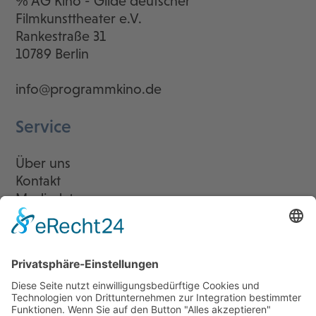
℅ AG Kino - Gilde deutscher
Filmkunsttheater e.V.
Rankestraße 31
10789 Berlin
info@programmkino.de
Service
Über uns
Kontakt
Mediadaten
Newsletter
LogIn
Legal
Impressum