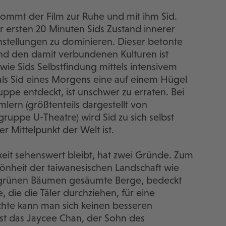
ommt der Film zur Ruhe und mit ihm Sid.
r ersten 20 Minuten Sids Zustand innerer
nstellungen zu dominieren. Dieser betonte
nd den damit verbundenen Kulturen ist
 wie Sids Selbstfindung mittels intensivem
als Sid eines Morgens eine auf einem Hügel
pe entdeckt, ist unschwer zu erraten. Bei
ern (größtenteils dargestellt von
uppe U-Theatre) wird Sid zu sich selbst
er Mittelpunkt der Welt ist.
keit sehenswert bleibt, hat zwei Gründe. Zum
hönheit der taiwanesischen Landschaft wie
ttgrünen Bäumen gesäumte Berge, bedeckt
die die Täler durchziehen, für eine
chte kann man sich keinen besseren
ist das Jaycee Chan, der Sohn des