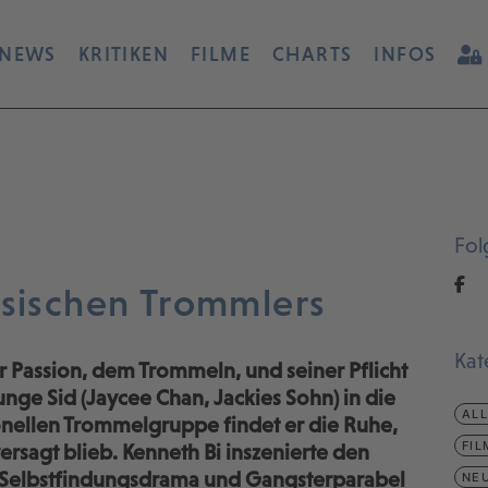
NEWS
KRITIKEN
FILME
CHARTS
INFOS
Fol
esischen Trommlers
Kat
r Passion, dem Trommeln, und seiner Pflicht
junge Sid (Jaycee Chan, Jackies Sohn) in die
AL
ionellen Trommelgruppe findet er die Ruhe,
FIL
sagt blieb. Kenneth Bi inszenierte den
es Selbstfindungsdrama und Gangsterparabel
NEU