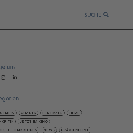
SUCHE
ge uns
egorien
LGEMEIN
CHARTS
FESTIVALS
FILME
MKRITIK
JETZT IM KINO
ESTE FILMKRITIKEN
NEWS
PRÄMIENFILME