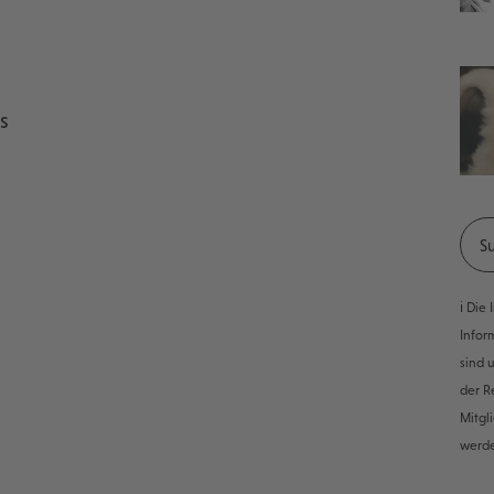
s
ℹ️ Di
Infor
sind 
der R
Mitgl
werd