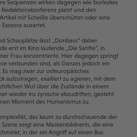
ere Sequenzen wirken dagegen wie burleskes
e Redaktionskonferenz platzt und den
Artikel mit Scheiße überschüttet oder eine
 Exzesse ausartet.
nd Schauplätze lässt „Donbass“ dabei
de erst im Kino laufende „Die Sanfte“, in
einer Frau konzentrierte. Hier dagegen springt
ose verbunden sind, als Ganzes jedoch ein
n. Es mag zwar zur osteuropäisches
ck aufzutragen, exaltiert zu agieren, mit dem
sichtlichen Wut über die Zustände in einem
mer wieder ins zynische abzudriften, gesteht
inen Moment des Humanismus zu.
Komplexität, das kaum zu durchschauende der
te Szene zeigt eine Maskenbildnerin, die eine
chminkt, in der ein Angriff auf einen Bus