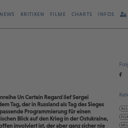
NEWS
KRITIKEN
FILME
CHARTS
INFOS
Fol
Kat
reihe Un Certain Regard lief Sergei
dem Tag, der in Russland als Tag des Sieges
AL
ine passende Programmierung für einen
FIL
chen Blick auf den Krieg in der Ostukraine,
en involviert ist, der aber ganz sicher nie
NEU