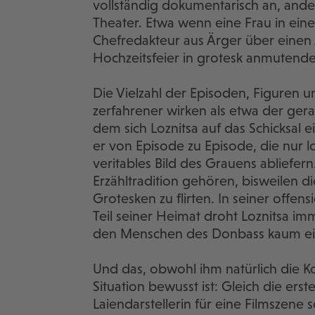
vollständig dokumentarisch an, and
Theater. Etwa wenn eine Frau in ein
Chefredakteur aus Ärger über einen 
Hochzeitsfeier in grotesk anmutende
Die Vielzahl der Episoden, Figuren u
zerfahrener wirken als etwa der gera
dem sich Loznitsa auf das Schicksal 
er von Episode zu Episode, die nur l
veritables Bild des Grauens abliefer
Erzähltradition gehören, bisweilen di
Grotesken zu flirten. In seiner offen
Teil seiner Heimat droht Loznitsa im
den Menschen des Donbass kaum e
Und das, obwohl ihm natürlich die 
Situation bewusst ist: Gleich die ers
Laiendarstellerin für eine Filmszene s