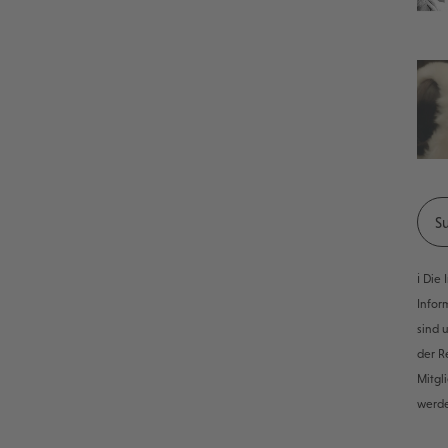
ℹ️ Di
Infor
sind 
der R
Mitgl
werd