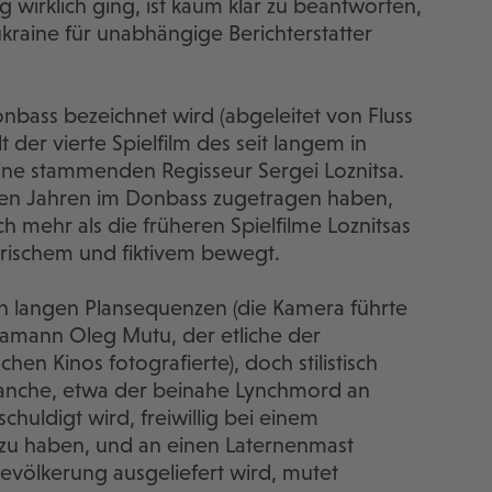
g wirklich ging, ist kaum klar zu beantworten,
ukraine für unabhängige Berichterstatter
Donbass bezeichnet wird (abgeleitet von Fluss
der vierte Spielfilm des seit langem in
ine stammenden Regisseur Sergei Loznitsa.
tzten Jahren im Donbass zugetragen haben,
ch mehr als die früheren Spielfilme Loznitsas
rischem und fiktivem bewegt.
 in langen Plansequenzen (die Kamera führte
amann Oleg Mutu, der etliche der
en Kinos fotografierte), doch stilistisch
Manche, etwa der beinahe Lynchmord an
huldigt wird, freiwillig bei einem
u haben, und an einen Laternenmast
evölkerung ausgeliefert wird, mutet