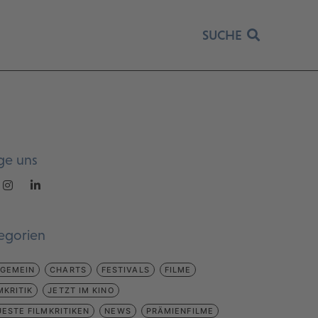
SUCHE
ge uns
egorien
LGEMEIN
CHARTS
FESTIVALS
FILME
MKRITIK
JETZT IM KINO
ESTE FILMKRITIKEN
NEWS
PRÄMIENFILME