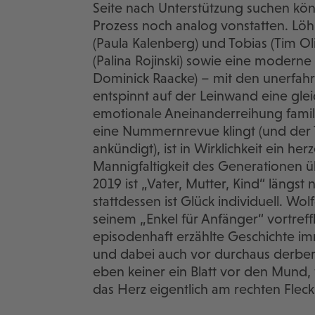
Seite nach Unterstützung suchen kön
Prozess noch analog vonstatten. Löhr
(Paula Kalenberg) und Tobias (Tim Oli
(Palina Rojinski) sowie eine moderne
Dominick Raacke) – mit den unerfah
entspinnt auf der Leinwand eine gl
emotionale Aneinanderreihung famil
eine Nummernrevue klingt (und der Tr
ankündigt), ist in Wirklichkeit ein he
Mannigfaltigkeit des Generationen 
2019 ist „Vater, Mutter, Kind“ längs
stattdessen ist Glück individuell. Wo
seinem „Enkel für Anfänger“ vortreff
episodenhaft erzählte Geschichte imm
und dabei auch vor durchaus derber
eben keiner ein Blatt vor den Mund,
das Herz eigentlich am rechten Fleck