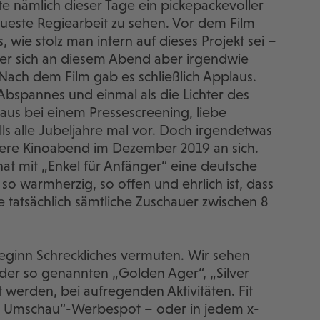
e nämlich dieser Tage ein pickepackevoller
ueste Regiearbeit zu sehen. Vor dem Film
 wie stolz man intern auf dieses Projekt sei –
er sich an diesem Abend aber irgendwie
. Nach dem Film gab es schließlich Applaus.
Abspannes und einmal als die Lichter des
aus bei einem Pressescreening, liebe
ls alle Jubeljahre mal vor. Doch irgendetwas
ere Kinoabend im Dezember 2019 an sich.
at mit „Enkel für Anfänger“ eine deutsche
so warmherzig, so offen und ehrlich ist, dass
 tatsächlich sämtliche Zuschauer zwischen 8
 Beginn Schreckliches vermuten. Wir sehen
er so genannten „Golden Ager“, „Silver
t werden, bei aufregenden Aktivitäten. Fit
en Umschau“-Werbespot – oder in jedem x-