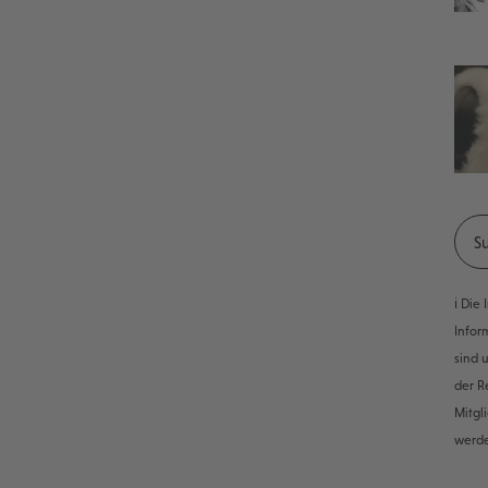
ℹ️ Di
Infor
sind 
der R
Mitgl
werd