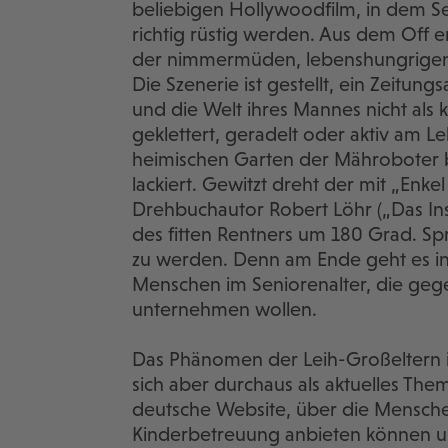
beliebigen Hollywoodfilm, in dem Se
richtig rüstig werden. Aus dem Off e
der nimmermüden, lebenshungrigen R
Die Szenerie ist gestellt, ein Zeitung
und die Welt ihres Mannes nicht als 
geklettert, geradelt oder aktiv am L
heimischen Garten der Mähroboter 
lackiert. Gewitzt dreht der mit „Enk
Drehbuchautor Robert Löhr („Das Ins
des fitten Rentners um 180 Grad. Spri
zu werden. Denn am Ende geht es in
Menschen im Seniorenalter, die gege
unternehmen wollen.
Das Phänomen der Leih-Großeltern is
sich aber durchaus als aktuelles Them
deutsche Website, über die Menschen
Kinderbetreuung anbieten können un