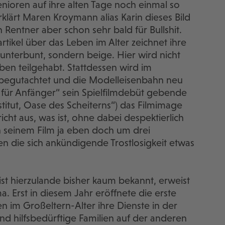
nioren auf ihre alten Tage noch einmal so
rklärt Maren Kroymann alias Karin dieses Bild
entner aber schon sehr bald für Bullshit.
sartikel über das Leben im Alter zeichnet ihre
kunterbunt, sondern beige. Hier wird nicht
eben teilgehabt. Stattdessen wird im
begutachtet und die Modelleisenbahn neu
el für Anfänger“ sein Spielfilmdebüt gebende
titut, Oase des Scheiterns“) das Filmimage
cht aus, was ist, ohne dabei despektierlich
 seinem Film ja eben doch um drei
n die sich ankündigende Trostlosigkeit etwas
t hierzulande bisher kaum bekannt, erweist
a. Erst in diesem Jahr eröffnete die erste
 im Großeltern-Alter ihre Dienste in der
d hilfsbedürftige Familien auf der anderen