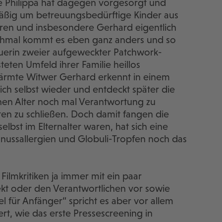
ige Philippa hat dagegen vorgesorgt und
äßig um betreuungsbedürftige Kinder aus
aren und insbesondere Gerhard eigentlich
chmal kommt es eben ganz anders und so
reuerin zweier aufgeweckter Patchwork-
eten Umfeld ihrer Familie heillos
härmte Witwer Gerhard erkennt in einem
ich selbst wieder und entdeckt später die
ohen Alter noch mal Verantwortung zu
n zu schließen. Doch damit fangen die
elbst im Elternalter waren, hat sich eine
nussallergien und Globuli-Tropfen noch das
ilmkritiken ja immer mit ein paar
jekt oder den Verantwortlichen vor sowie
l für Anfänger“ spricht es aber vor allem
rt, wie das erste Pressescreening in