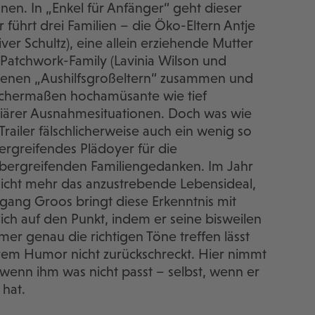
nen. In „Enkel für Anfänger“ geht dieser
 führt drei Familien – die Öko-Eltern Antje
ver Schultz), eine allein erziehende Mutter
 Patchwork-Family (Lavinia Wilson und
renen „Aushilfsgroßeltern“ zusammen und
eichermaßen hochamüsante wie tief
iärer Ausnahmesituationen. Doch was wie
ailer fälschlicherweise auch ein wenig so
rzergreifendes Plädoyer für die
übergreifenden Familiengedanken. Im Jahr
t nicht mehr das anzustrebende Lebensideal,
lfgang Groos bringt diese Erkenntnis mit
lich auf den Punkt, indem er seine bisweilen
er genau die richtigen Töne treffen lässt
em Humor nicht zurückschreckt. Hier nimmt
 wenn ihm was nicht passt – selbst, wenn er
 hat.