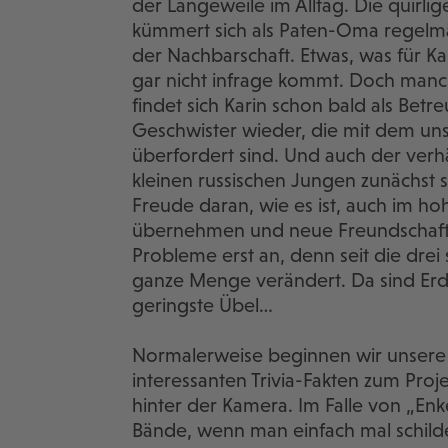
der Langeweile im Alltag. Die quirl
kümmert sich als Paten-Oma regelm
der Nachbarschaft. Etwas, was für K
gar nicht infrage kommt. Doch man
findet sich Karin schon bald als Bet
Geschwister wieder, die mit dem unst
überfordert sind. Und auch der ver
kleinen russischen Jungen zunächst s
Freude daran, wie es ist, auch im h
übernehmen und neue Freundschafte
Probleme erst an, denn seit die drei s
ganze Menge verändert. Da sind Erd
geringste Übel…
Normalerweise beginnen wir unsere F
interessanten Trivia-Fakten zum Pro
hinter der Kamera. Im Falle von „Enke
Bände, wenn man einfach mal schilde