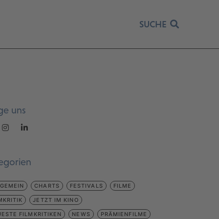
SUCHE
ge uns
egorien
LGEMEIN
CHARTS
FESTIVALS
FILME
MKRITIK
JETZT IM KINO
ESTE FILMKRITIKEN
NEWS
PRÄMIENFILME