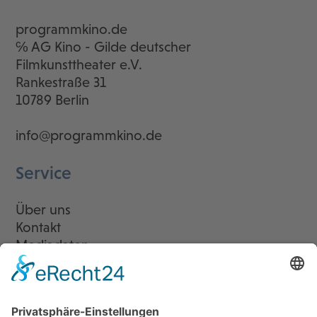
programmkino.de
℅ AG Kino - Gilde deutscher
Filmkunsttheater e.V.
Rankestraße 31
10789 Berlin
info@programmkino.de
Service
Über uns
Kontakt
Mediadaten
Newsletter
LogIn