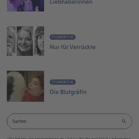
Liebhaberinnen
FILMKRITIK
Nur für Verrückte
FILMKRITIK
Die Blutgräfin
ℹ️ Die Inhalte von programmkino.de sind nur für die persönliche Information