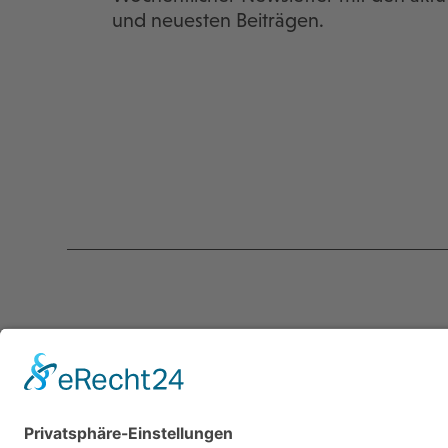
und neuesten Beiträgen.
Kontakt
Servic
programmkino.de
Über un
℅ AG Kino - Gilde deutscher
Kontakt