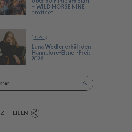
Über 80 Filme am Start
– WILD HORSE NINE
eröffnet
NEWS
Luna Wedler erhält den
Hannelore-Elsner-Preis
2026
TZT TEILEN