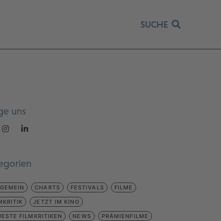
SUCHE
ge uns
egorien
LGEMEIN
CHARTS
FESTIVALS
FILME
MKRITIK
JETZT IM KINO
ESTE FILMKRITIKEN
NEWS
PRÄMIENFILME