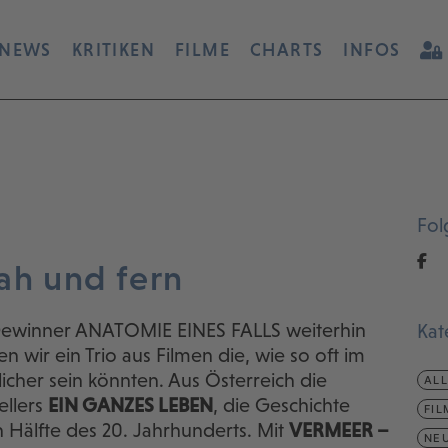
NEWS
KRITIKEN
FILME
CHARTS
INFOS
Fol
ah und fern
Gewinner ANATOMIE EINES FALLS weiterhin
Kat
 wir ein Trio aus Filmen die, wie so oft im
icher sein könnten. Aus Österreich die
AL
ellers
EIN GANZES LEBEN
, die Geschichte
FIL
 Hälfte des 20. Jahrhunderts. Mit
VERMEER –
NEU