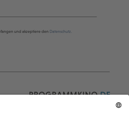
pfangen und akzeptiere den
Datenschutz.
Programmkino.de richtet sich an Film- und
Kinobegeisterte jeden Geschlechts. Zur besseren
Lesbarkeit haben wir uns aber entschlossen, auf