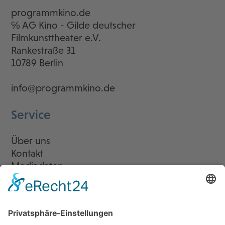
programmkino.de
℅ AG Kino - Gilde deutscher
Filmkunsttheater e.V.
Rankestraße 31
10789 Berlin
info@programmkino.de
Service
Über uns
Kontakt
Mediadaten
Newsletter
LogIn
Legal