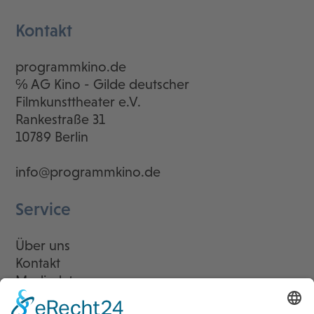
Kontakt
programmkino.de
℅ AG Kino - Gilde deutscher
Filmkunsttheater e.V.
Rankestraße 31
10789 Berlin
info@programmkino.de
Service
Über uns
Kontakt
Mediadaten
Newsletter