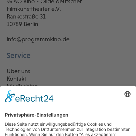
℅ AG Kino - Gilde deutscher
Filmkunsttheater e.V.
Rankestraße 31
10789 Berlin
info@programmkino.de
Service
Über uns
Kontakt
Mediadaten
Newsletter
LogIn
Legal
Impressum