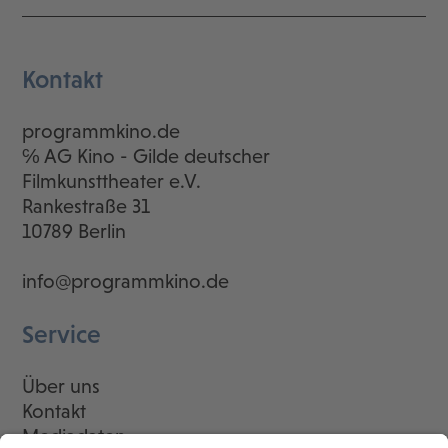
Kontakt
programmkino.de
℅ AG Kino - Gilde deutscher
Filmkunsttheater e.V.
Rankestraße 31
10789 Berlin
info@programmkino.de
Service
Über uns
Kontakt
Mediadaten