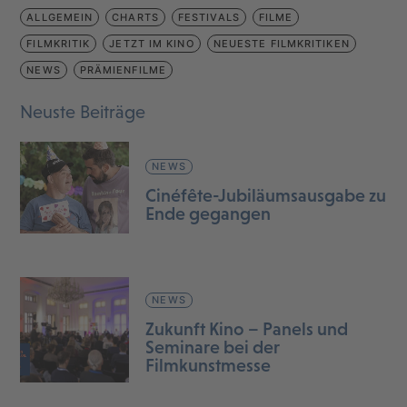
ALLGEMEIN
CHARTS
FESTIVALS
FILME
FILMKRITIK
JETZT IM KINO
NEUESTE FILMKRITIKEN
NEWS
PRÄMIENFILME
Neuste Beiträge
NEWS
Cinéfête-Jubiläumsausgabe zu
Ende gegangen
NEWS
Zukunft Kino – Panels und
Seminare bei der
Filmkunstmesse