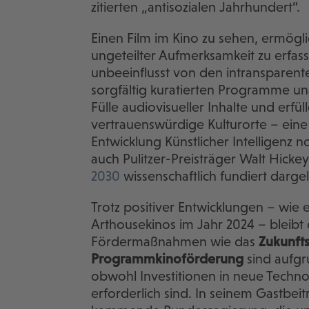
zitierten „antisozialen Jahrhundert“.
Einen Film im Kino zu sehen, ermöglic
ungeteilter Aufmerksamkeit zu erfa
unbeeinflusst von den intransparente
sorgfältig kuratierten Programme un
Fülle audiovisueller Inhalte und erfül
vertrauenswürdige Kulturorte – eine 
Entwicklung Künstlicher Intelligenz 
auch Pulitzer-Preisträger Walt Hicke
2030
wissenschaftlich fundiert darge
Trotz positiver Entwicklungen – wie
Arthousekinos im Jahr 2024 – bleibt d
Fördermaßnahmen wie das
Zukunft
Programmkinoförderung
sind aufgr
obwohl Investitionen in neue Tech
erforderlich sind. In seinem Gastbeit