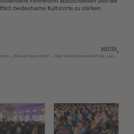
ollendete Filmreform abzuschließen und die
haftlich bedeutsame Kulturorte zu stärken.
WEITER
Mitgliederversammlung der Arthouse Kinos mahnt schnelle Vollendung der Förderreform an
„Warum denn nicht“ – Tilda Swinton beschwört die „weite wilde Leinwand“