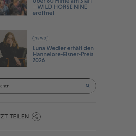
Über 80 Filme am Start
– WILD HORSE NINE
eröffnet
NEWS
Luna Wedler erhält den
Hannelore-Elsner-Preis
2026
TZT TEILEN