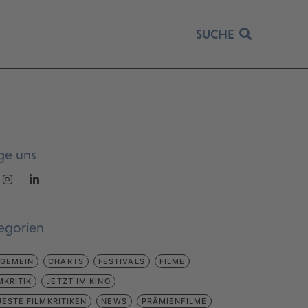
SUCHE
ge uns
egorien
LGEMEIN
CHARTS
FESTIVALS
FILME
MKRITIK
JETZT IM KINO
ESTE FILMKRITIKEN
NEWS
PRÄMIENFILME