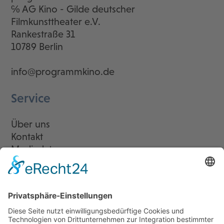
℅ AG Kino - Gilde deutscher
Filmkunsttheater e.V.
Rankestraße 31
10789 Berlin
info@programmkino.de
Service
Über uns
Kontakt
Mediadaten
Newsletter
LogIn
Legal