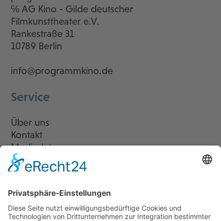
℅ AG Kino - Gilde deutscher
Filmkunsttheater e.V.
Rankestraße 31
10789 Berlin
info@programmkino.de
Service
Über uns
Kontakt
Mediadaten
Newsletter
LogIn
Legal