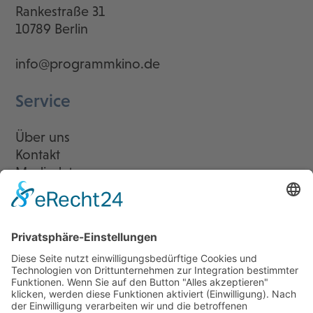
Rankestraße 31
10789 Berlin
info@programmkino.de
Service
Über uns
Kontakt
Mediadaten
Newsletter
LogIn
Legal
Impressum
Datenschutzerklärung