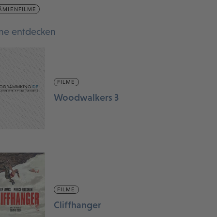
ÄMIENFILME
lme entdecken
FILME
Woodwalkers 3
FILME
Cliffhanger