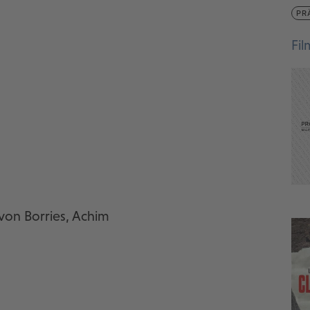
PR
Fi
von Borries, Achim