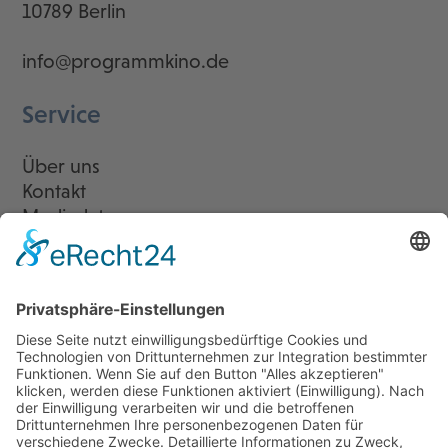
10789 Berlin
info@programmkino.de
Service
Über uns
Kontakt
Mediadaten
Newsletter
LogIn
Legal
Impressum
Datenschutzerklärung
Cookie-Einstellungen