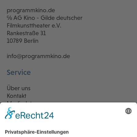
programmkino.de
℅ AG Kino - Gilde deutscher
Filmkunsttheater e.V.
Rankestraße 31
10789 Berlin
info@programmkino.de
Service
Über uns
Kontakt
Mediadaten
Newsletter
LogIn
Legal