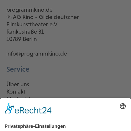
programmkino.de
℅ AG Kino - Gilde deutscher
Filmkunsttheater e.V.
Rankestraße 31
10789 Berlin
info@programmkino.de
Service
Über uns
Kontakt
Mediadaten
Newsletter
LogIn
Legal