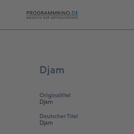
Djam
Originaltitel
Djam
Deutscher Titel
Djam