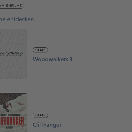
ÄMIENFILME
lme entdecken
FILME
Woodwalkers 3
FILME
Cliffhanger