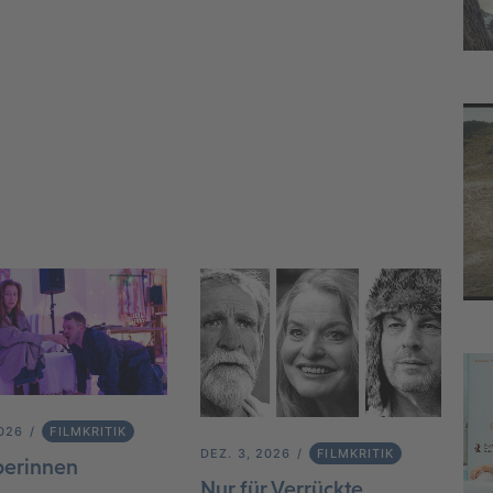
2026
FILMKRITIK
DEZ. 3, 2026
FILMKRITIK
berinnen
Nur für Verrückte