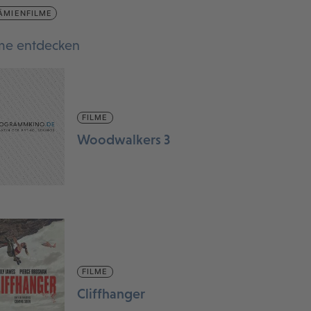
ÄMIENFILME
lme entdecken
FILME
Woodwalkers 3
FILME
Cliffhanger