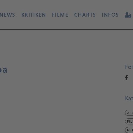
NEWS
KRITIKEN
FILME
CHARTS
INFOS
oa
Fo
Ka
AL
FI
NE