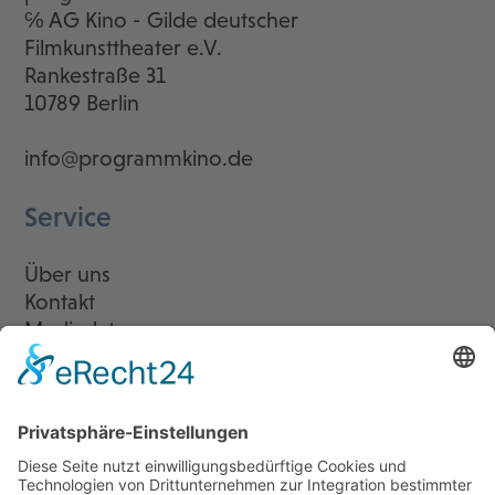
℅ AG Kino - Gilde deutscher
Filmkunsttheater e.V.
Rankestraße 31
10789 Berlin
info@programmkino.de
Service
Über uns
Kontakt
Mediadaten
Newsletter
LogIn
Legal