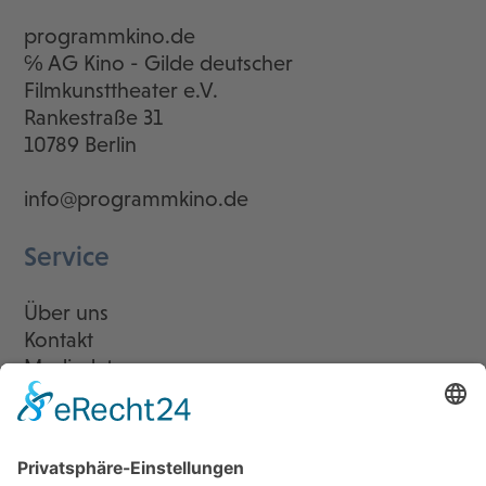
programmkino.de
℅ AG Kino - Gilde deutscher
Filmkunsttheater e.V.
Rankestraße 31
10789 Berlin
info@programmkino.de
Service
Über uns
Kontakt
Mediadaten
Newsletter
LogIn
Legal