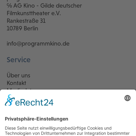
℅ AG Kino - Gilde deutscher
Filmkunsttheater e.V.
Rankestraße 31
10789 Berlin
info@programmkino.de
Service
Über uns
Kontakt
Mediadaten
Newsletter
LogIn
Legal