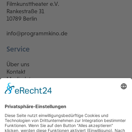
Filmkunsttheater e.V.
Rankestraße 31
10789 Berlin
info@programmkino.de
Service
Über uns
Kontakt
Mediadaten
Newsletter
LogIn
Legal
Impressum
Datenschutzerklärung