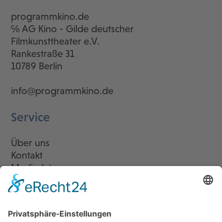
programmkino.de
℅ AG Kino - Gilde deutscher
Filmkunsttheater e.V.
Rankestraße 31
10789 Berlin
info@programmkino.de
Service
Über uns
Kontakt
Mediadaten
Newsletter
LogIn
Legal