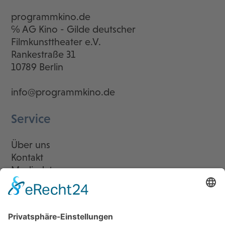
programmkino.de
℅ AG Kino - Gilde deutscher
Filmkunsttheater e.V.
Rankestraße 31
10789 Berlin
info@programmkino.de
Service
Über uns
Kontakt
Mediadaten
Newsletter
LogIn
Legal