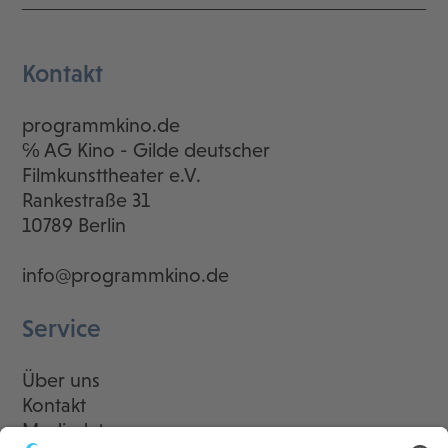
Kontakt
programmkino.de
℅ AG Kino - Gilde deutscher
Filmkunsttheater e.V.
Rankestraße 31
10789 Berlin
info@programmkino.de
Service
Über uns
Kontakt
Mediadaten