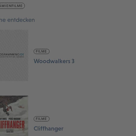
ÄMIENFILME
lme entdecken
FILME
Woodwalkers 3
FILME
Cliffhanger