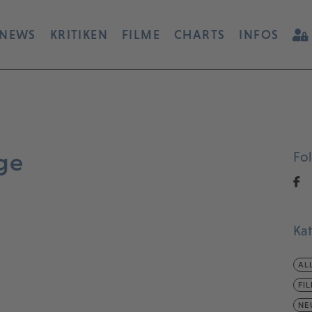
NEWS
KRITIKEN
FILME
CHARTS
INFOS
ge
Fo
Ka
AL
FI
NE