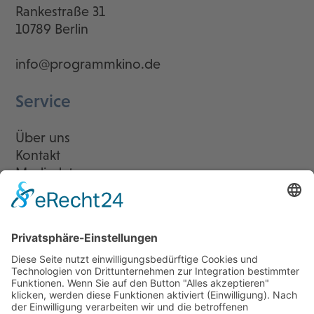
Rankestraße 31
10789 Berlin
info@programmkino.de
Service
Über uns
Kontakt
Mediadaten
Newsletter
LogIn
Legal
Impressum
Datenschutzerklärung