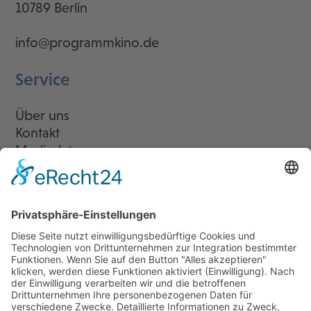
10789 Berlin
info@programmkino.de
Service
Über uns
Kontakt
Mediadaten
Newsletter
LogIn
Legal
Impressum
Datenschutzerklärung
Cookie-Einstellungen