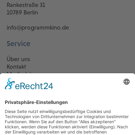
Rankestraße 31
10789 Berlin
info@programmkino.de
Service
Über uns
Kontakt
Mediadaten
Newsletter
LogIn
Legal
Impressum
Datenschutzerklärung