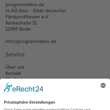
programmkino.de
℅ AG Kino - Gilde deutscher
Filmkunsttheater e.V.
Rankestraße 31
10789 Berlin
info@programmkino.de
Service
Über uns
Kontakt
Mediadaten
Newsletter
LogIn
Legal