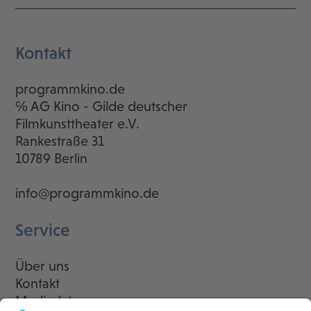
Kontakt
programmkino.de
℅ AG Kino - Gilde deutscher
Filmkunsttheater e.V.
Rankestraße 31
10789 Berlin
info@programmkino.de
Service
Über uns
Kontakt
Mediadaten