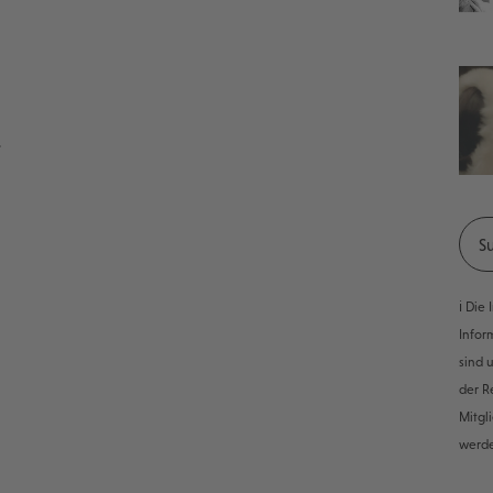
r
ℹ️ Di
Infor
sind 
der R
Mitgl
werd