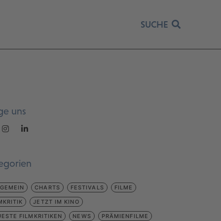
SUCHE
ge uns
egorien
LGEMEIN
CHARTS
FESTIVALS
FILME
MKRITIK
JETZT IM KINO
ESTE FILMKRITIKEN
NEWS
PRÄMIENFILME