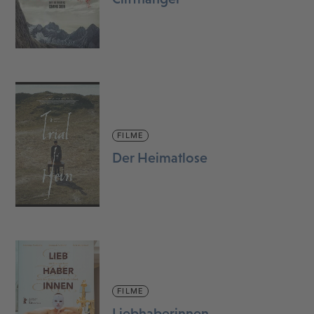
FILME
Der Heimatlose
FILME
Liebhaberinnen