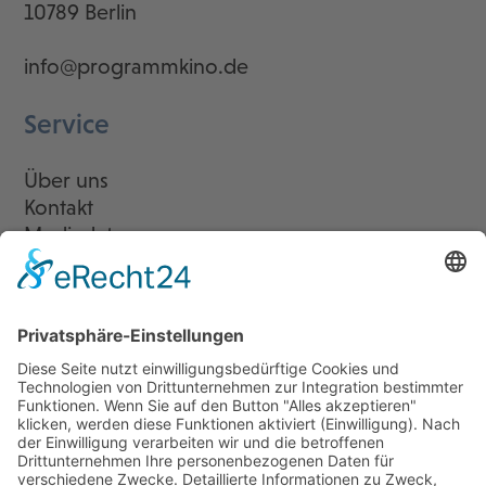
10789 Berlin
info@programmkino.de
Service
Über uns
Kontakt
Mediadaten
Newsletter
LogIn
Legal
Impressum
Datenschutzerklärung
Cookie-Einstellungen