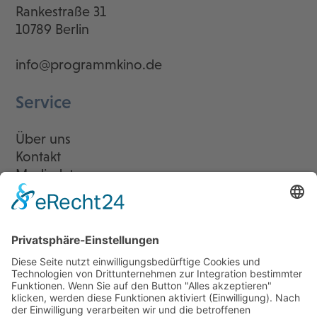
Rankestraße 31
10789 Berlin
info@programmkino.de
Service
Über uns
Kontakt
Mediadaten
Newsletter
LogIn
Legal
Impressum
Datenschutzerklärung