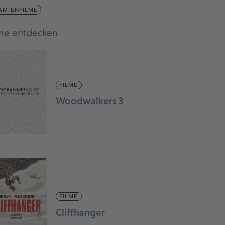
ÄMIENFILME
lme entdecken
FILME
Woodwalkers 3
FILME
Cliffhanger