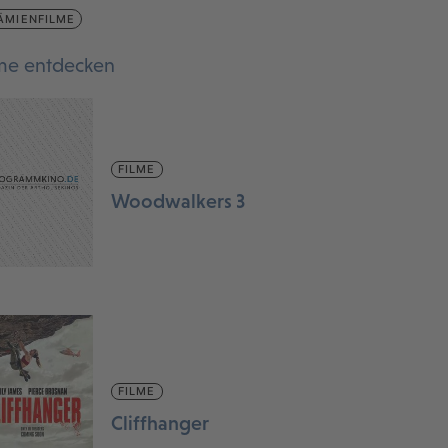
ÄMIENFILME
lme entdecken
FILME
Woodwalkers 3
FILME
Cliffhanger