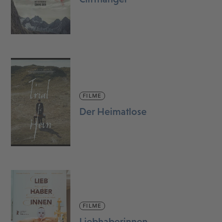
FILME
Der Heimatlose
FILME
Liebhaberinnen