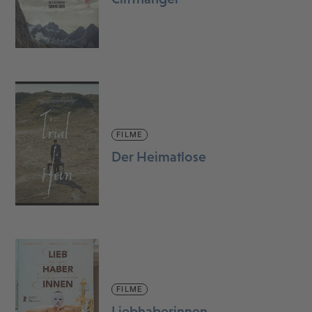
FILME
Der Heimatlose
FILME
Liebhaberinnen