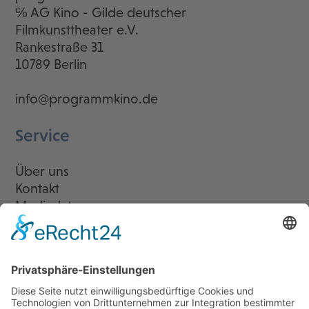
℅ AG Kino - Gilde deutscher
Filmkunsttheater e.V.
Rankestraße 31
10789 Berlin
info@programmkino.de
Service
Über uns
Kontakt
Mediadaten
Newsletter
LogIn
Legal