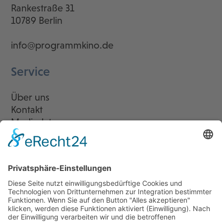
Rankestraße 31
10789 Berlin
info@programmkino.de
Service
Über uns
Kontakt
Mediadaten
Newsletter
LogIn
Legal
Impressum
Datenschutzerklärung