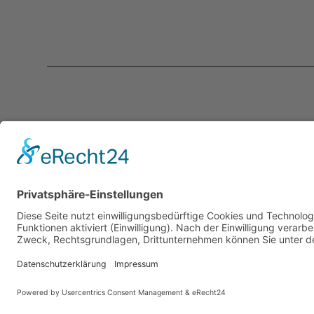
Kontakt
Servic
programmkino.de
Über un
℅ AG Kino - Gilde deutscher
Kontakt
Filmkunsttheater e.V.
Mediad
Rankestraße 31
Newslet
10789 Berlin
LogIn
info@programmkino.de