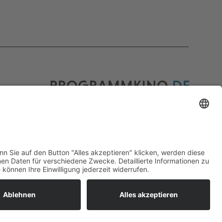
Programmkino.de richtet sich an Film- und
Kinobegeisterte jeden Geschlechts. Zur besseren
Lesbarkeit haben wir uns aber entschlossen, auf
eine Doppelnennung oder Genderzeichen zu
verzichten. Wo möglich setzen wir auf eine
genderneutrale Bezeichnung.
MADE BY
MUMBOMEDIA