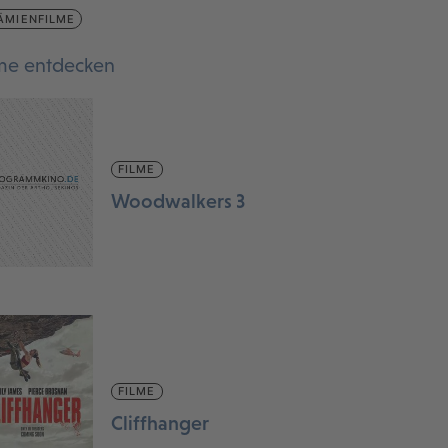
ÄMIENFILME
lme entdecken
FILME
Woodwalkers 3
FILME
Cliffhanger