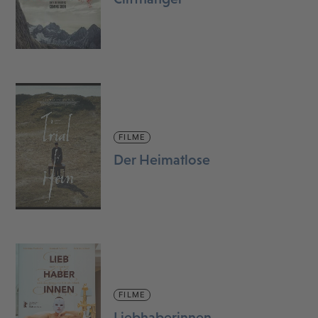
FILME
Der Heimatlose
FILME
Liebhaberinnen