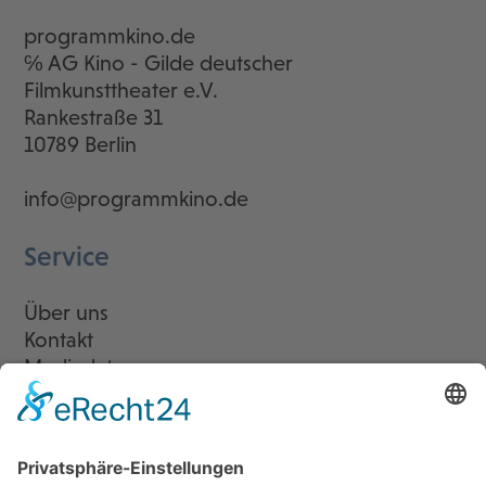
programmkino.de
℅ AG Kino - Gilde deutscher
Filmkunsttheater e.V.
Rankestraße 31
10789 Berlin
info@programmkino.de
Service
Über uns
Kontakt
Mediadaten
Newsletter
LogIn
Legal